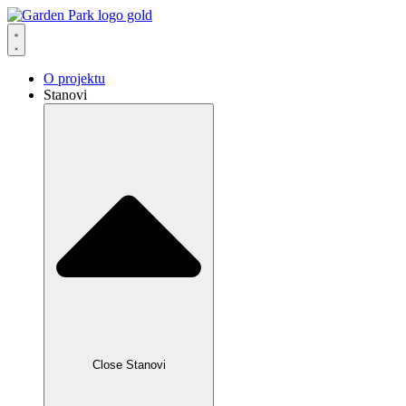
Skip
to
content
O projektu
Stanovi
Close Stanovi