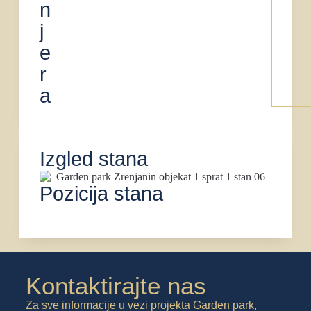
n
j
e
r
a
Izgled stana
Pozicija stana
Kontaktirajte nas
Za sve informacije u vezi projekta Garden park,