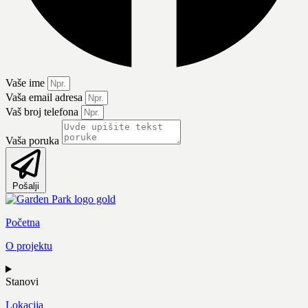
Vaše ime
Vaša email adresa
Vaš broj telefona
Vaša poruka
Pošalji
Početna
O projektu
Stanovi
Lokacija