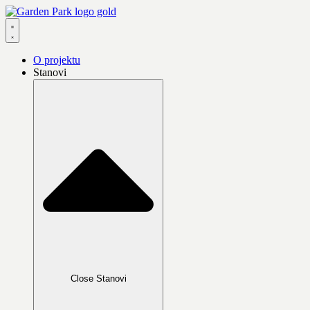
Skip
to
content
O projektu
Stanovi
Close Stanovi