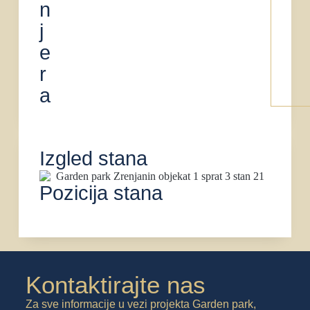
n
j
e
r
a
Izgled stana
Pozicija stana
Kontaktirajte nas
Za sve informacije u vezi projekta Garden park,