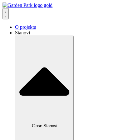
Skip
to
content
O projektu
Stanovi
Close Stanovi