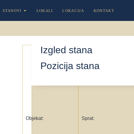
STANOVI
LOKALI
LOKACIJA
KONTAKT
Izgled stana
3
4
Pozicija stana
Objekat:
Sprat: