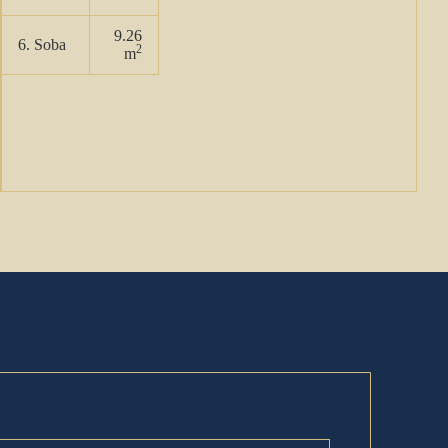
9.26
6. Soba
2
m