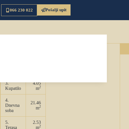
Pošalji upit
066 230 022
2
Ukupna površina:
40.96 m
2.49
1. Ulaz
2
m
2.
2.45
2
Kuhinja
m
3.
4.05
2
Kupatilo
m
4.
21.46
Dnevna
2
m
soba
5.
2.53
2
Terasa
m