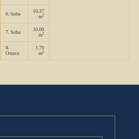
10.37
6. Soba
2
m
10.00
7. Soba
2
m
8.
1.70
2
Ostava
m