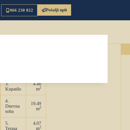
Pošalji upit
066 230 022
2
Ukupna površina:
62.90 m
9.64
1. Ulaz
2
m
2.
5.12
2
Kuhinja
m
3.
4.46
2
Kupatilo
m
4.
19.49
Dnevna
2
m
soba
5.
4.07
2
Terasa
m