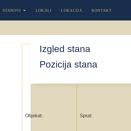
STANOVI
LOKALI
LOKACIJA
KONTAKT
Izgled stana
3
5
Pozicija stana
Objekat:
Sprat: