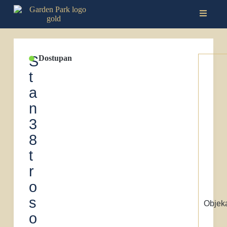
S
Dostupan
t
a
n
3
8
t
r
o
s
Objeka
o