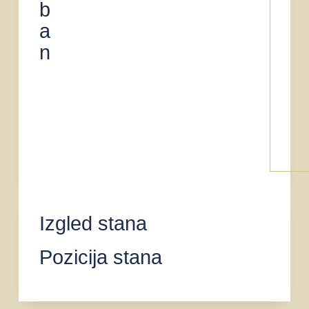
b
a
n
Izgled stana
Pozicija stana