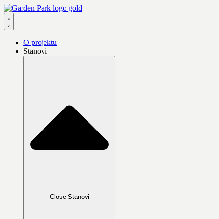
Skip
to
content
O projektu
Stanovi
Close Stanovi