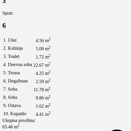
3
Sprat:
6
2
1. Ulaz
4.56 m
2
2. Kuhinja
5.09 m
2
3. Toalet
1.72 m
2
4. Dnevna soba
22.67 m
2
5. Terasa
4.25 m
2
6. Degažman
2.59 m
2
7. Soba
11.78 m
2
8. Soba
9.86 m
2
9. Ostava
1.62 m
2
10. Kupatilo
4.41 m
Ukupna površina:
2
65.46 m