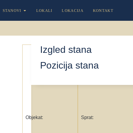
STANOVI
LOKALI
LOKACIJA
KONTAKT
Izgled stana
3
6
Pozicija stana
Objekat:
Sprat: