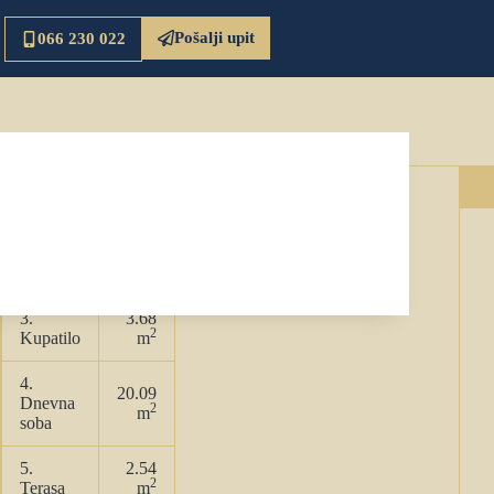
Pošalji upit
066 230 022
2
Ukupna površina:
43.73 m
4.54
1. Ulaz
2
m
2.
4.25
2
Kuhinja
m
3.
3.68
2
Kupatilo
m
4.
20.09
Dnevna
2
m
soba
5.
2.54
2
Terasa
m