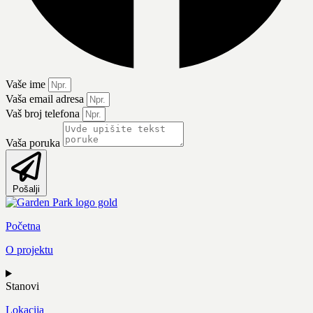
Vaše ime
Vaša email adresa
Vaš broj telefona
Vaša poruka
Pošalji
Početna
O projektu
Stanovi
Lokacija