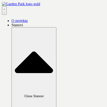
Skip
to
content
O projektu
Stanovi
Close Stanovi