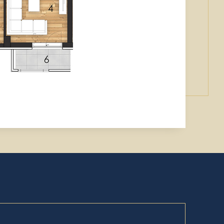
11.58
Spavaća
2
m
soba
6.
4.93
2
Terasa
m