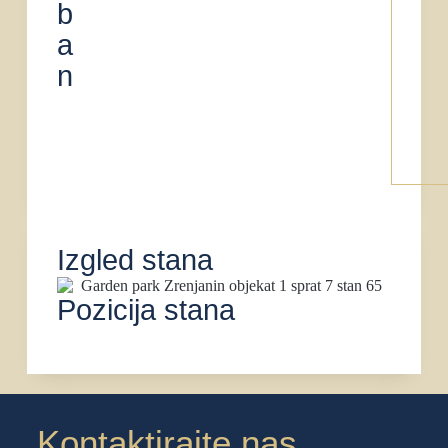
b
a
n
Izgled stana
Pozicija stana
Kontaktirajte nas